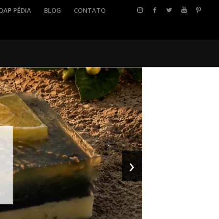
OAP PÉDIA
BLOG
CONTATO
›