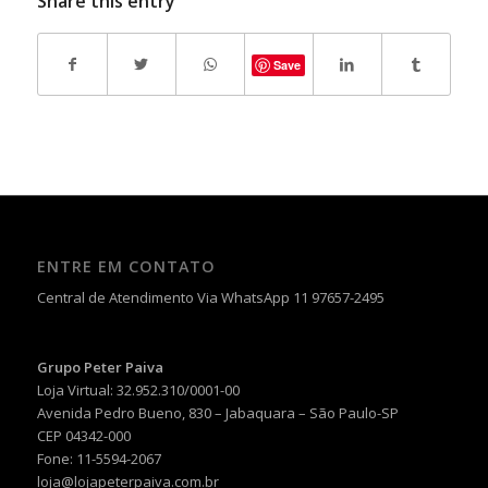
Share this entry
Save
ENTRE EM CONTATO
Central de Atendimento Via WhatsApp 11 97657-2495
Grupo Peter Paiva
Loja Virtual: 32.952.310/0001-00
Avenida Pedro Bueno, 830 – Jabaquara – São Paulo-SP
CEP 04342-000
Fone: 11-5594-2067
loja@lojapeterpaiva.com.br