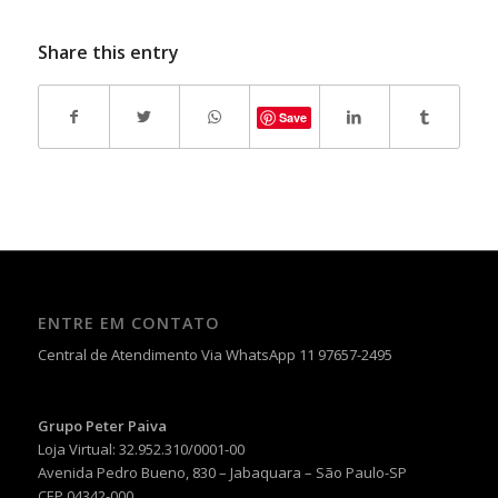
Share this entry
Save
ENTRE EM CONTATO
Central de Atendimento Via WhatsApp 11 97657-2495
Grupo Peter Paiva
Loja Virtual: 32.952.310/0001-00
Avenida Pedro Bueno, 830 – Jabaquara – São Paulo-SP
CEP 04342-000