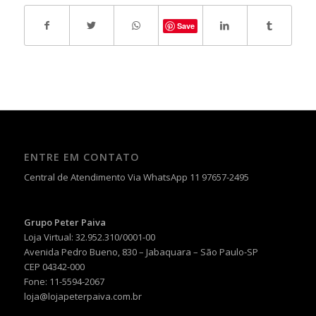
Save
ENTRE EM CONTATO
Central de Atendimento Via WhatsApp 11 97657-2495
Grupo Peter Paiva
Loja Virtual: 32.952.310/0001-00
Avenida Pedro Bueno, 830 – Jabaquara – São Paulo-SP
CEP 04342-000
Fone: 11-5594-2067
loja@lojapeterpaiva.com.br