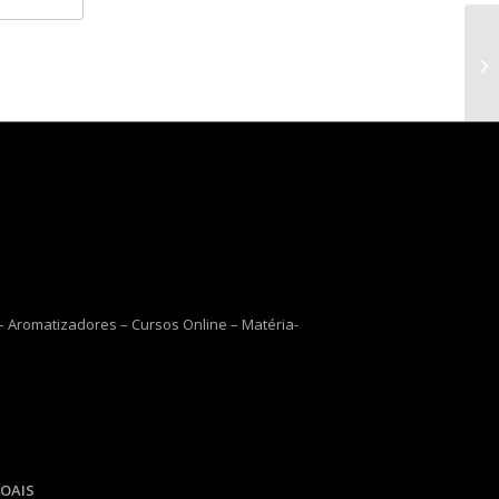
Es
 Aromatizadores – Cursos Online – Matéria-
OAIS