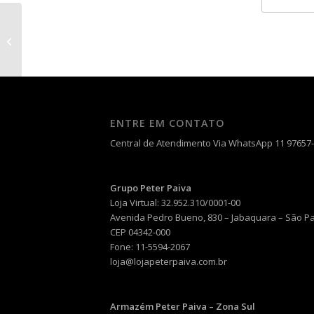
Essência de Frutas Tropicais
ENTRE EM CONTATO
Central de Atendimento Via WhatsApp 11 97657
Grupo Peter Paiva
Loja Virtual: 32.952.310/0001-00
Avenida Pedro Bueno, 830 – Jabaquara – São P
CEP 04342-000
Fone: 11-5594-2067
loja@lojapeterpaiva.com.br
Armazém Peter Paiva – Zona Sul