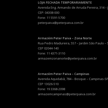
LOJA FECHADA TEMPORARIAMENTE
Avenida Eng. Armando de Arruda Pereira, 314 –
CEP: 04308-000
Fone: 11 5591-5700
peterpaiva@peterpaiva.com.br
Armazém Peter Paiva – Zona Norte
Rua Pedro Madureira, 557 – Jardim São Paulo –
CEP 02044-140
Fone: 11 4371-3110
armazemzonanorte@peterpaiva.com.br
Armazém Peter Paiva – Campinas
Avenida Aquidabã, 784 – Bosque – Campinas-S
CEP 13026-510
Fone: 19 3368-2098
armazemcampinas@peterpaiva.com.br