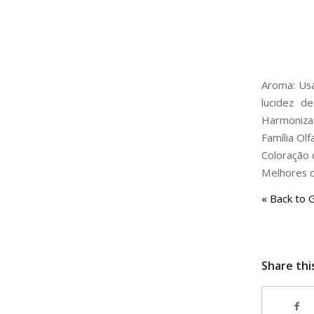
Aroma: Usa
lucidez de
Harmoniza 
Família Olf
Coloração d
Melhores c
« Back to 
Share thi