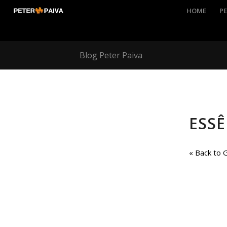
HOME
PE
Blog Peter Paiva
ESSÊ
« Back to 