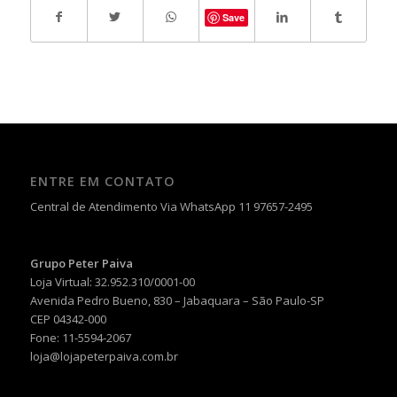
Save
ENTRE EM CONTATO
Central de Atendimento Via WhatsApp 11 97657-2495
Grupo Peter Paiva
Loja Virtual: 32.952.310/0001-00
Avenida Pedro Bueno, 830 – Jabaquara – São Paulo-SP
CEP 04342-000
Fone: 11-5594-2067
loja@lojapeterpaiva.com.br