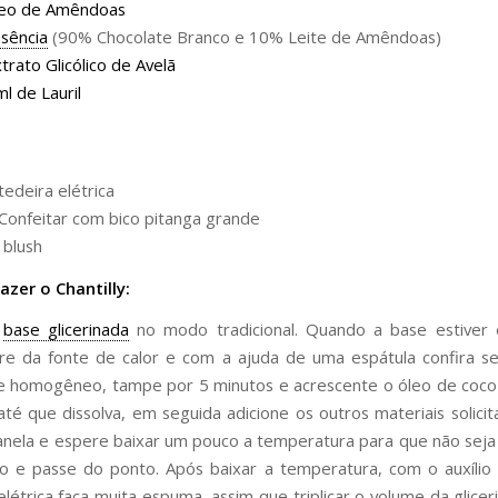
leo de Amêndoas
sência
(90% Chocolate Branco e 10% Leite de Amêndoas)
trato Glicólico de Avelã
l de Lauril
tedeira elétrica
onfeitar com bico pitanga grande
 blush
zer o Chantilly:
a
base glicerinada
no modo tradicional. Quando a base estiver
tire da fonte de calor e com a ajuda de uma espátula confira s
e homogêneo, tampe por 5 minutos e acrescente o óleo de coc
até que dissolva, em seguida adicione os outros materiais solicit
nela e espere baixar um pouco a temperatura para que não seja
o e passe do ponto. Após baixar a temperatura, com o auxílio
elétrica faça muita espuma, assim que triplicar o volume da glice