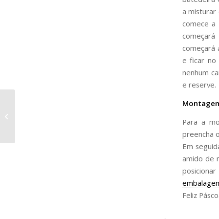
a misturar
comece a e
começará 
começará a
e ficar no
nenhum car
e reserve.
Montage
Open Páscoa 2020
Para a mo
preencha o
Em seguida
amido de 
posicionar
embalage
Feliz Pásco