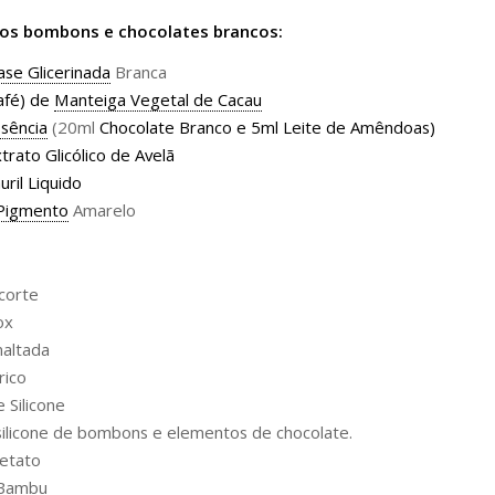
dos bombons e chocolates brancos:
ase Glicerinada
Branca
café) de
Manteiga Vegetal de Cacau
sência
(20ml
Chocolate Branco e 5ml Leite de Amêndoas
)
trato Glicólico de Avelã
ril Liquido
Pigmento
Amarelo
corte
ox
altada
rico
 Silicone
ilicone de bombons e elementos de chocolate.
etato
 Bambu