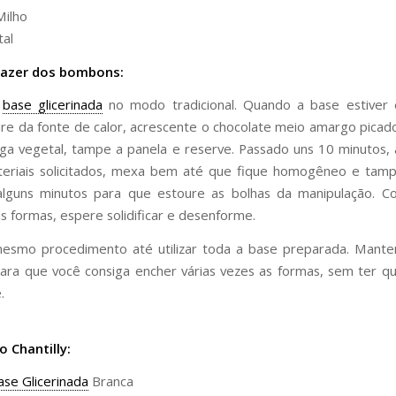
Milho
tal
azer dos bombons:
a
base glicerinada
no modo tradicional. Quando a base estiver
etire da fonte de calor, acrescente o chocolate meio amargo pica
ga vegetal, tampe a panela e reserve. Passado uns 10 minutos, 
teriais solicitados, mexa bem até que fique homogêneo e tamp
alguns minutos para que estoure as bolhas da manipulação. C
s formas, espere solidificar e desenforme.
mesmo procedimento até utilizar toda a base preparada. Mante
ara que você consiga encher várias vezes as formas, sem ter q
.
o Chantilly:
ase Glicerinada
Branca