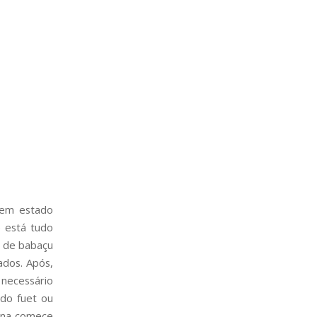
 em estado
e está tudo
o de babaçu
ados. Após,
 necessário
 do fuet ou
rina comece