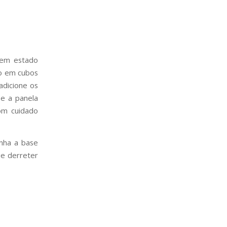
 em estado
do em cubos
adicione os
e a panela
om cuidado
nha a base
ue derreter