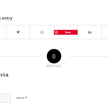
s entry
Save
0
RESPOSTAS
osta
*
Nome