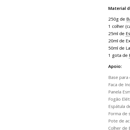
Material 
250g de
B
1 colher (
25ml de
Es
20ml de Ex
50ml de Lau
1 gota de
Apoio:
Base para 
Faca de In
Panela Esm
Fogão Elét
Espátula de
Forma de s
Pote de ac
Colher de