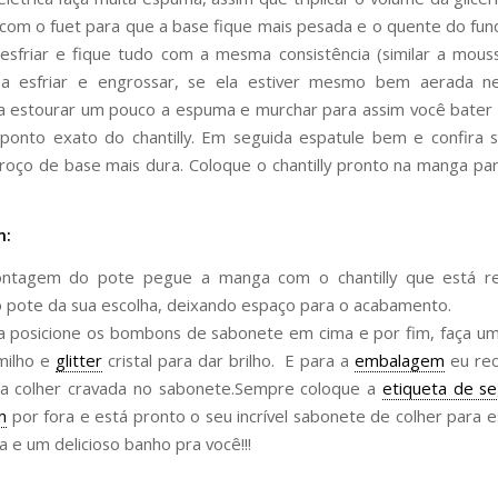
 com o fuet para que a base fique mais pesada e o quente do fun
sfriar e fique tudo com a mesma consistência (similar a mous
a esfriar e engrossar, se ela estiver mesmo bem aerada n
 estourar um pouco a espuma e murchar para assim você bater
 ponto exato do chantilly. Em seguida espatule bem e confira
oço de base mais dura. Coloque o chantilly pronto na manga par
m:
ntagem do pote pegue a manga com o chantilly que está r
 pote da sua escolha, deixando espaço para o acabamento.
 posicione os bombons de sabonete em cima e por fim, faça u
milho e
glitter
cristal para dar brilho. E para a
embalagem
eu re
 a colher cravada no sabonete.Sempre coloque a
etiqueta de s
m
por fora e está pronto o seu incrível sabonete de colher para e
a e um delicioso banho pra você!!!