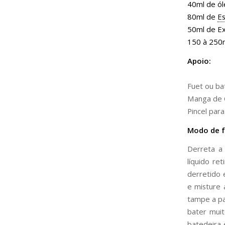
40ml de ó
80ml de
Es
50ml de Ex
150 à 250m
Apoio:
Fuet ou ba
Manga de C
Pincel para
Modo de fa
Derreta 
líquido re
derretido 
e misture 
tampe a pa
bater muit
batedeira 