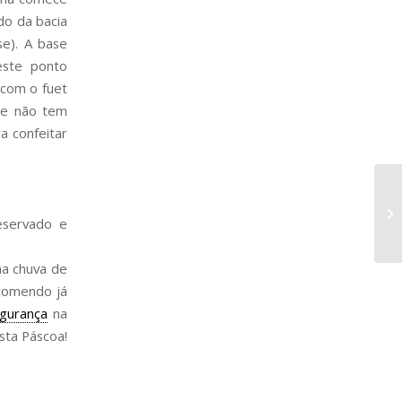
do da bacia
se). A base
este ponto
 com o fuet
 se não tem
a confeitar
eservado e
ma chuva de
comendo já
egurança
na
sta Páscoa!