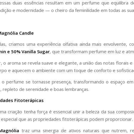
essas duas essências resultam em um perfume que equilibra de
radição e modernidade — o cheiro da feminilidade em todas as sua
agnólia Candle
las, criamos uma experiência olfativa ainda mais envolvente, 
min e 50% Vanilla Sugar
, que transformam perfume em luz e atm
, o aroma se revela suave e elegante, a união das notas florais e
po e aquecem o ambiente com um toque de conforto e sofistica
 o perfume se tornasse presença, transformando o espaço em
 repleto de serenidade e boas lembranças.
edades Fitoterápicas
ma criação tenha força é essencial unir a beleza da sua composiç
 especial que as propriedades fitoterápicas podem proporcionar.
agnólia
traz uma sinergia de ativos naturais que nutrem, r