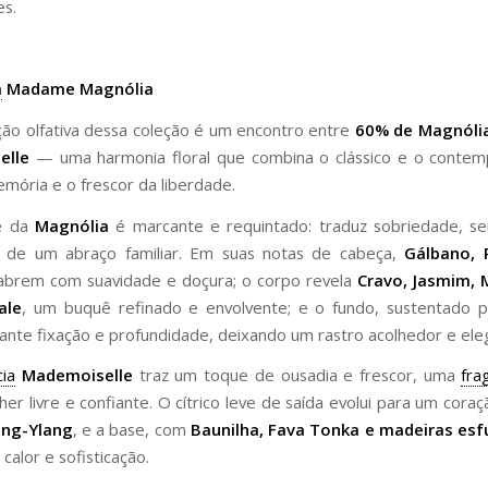
es.
a
Madame Magnólia
ão olfativa dessa coleção é um encontro entre
60% de Magnóli
elle
— uma harmonia floral que combina o clássico e o contem
emória e o frescor da liberdade.
e da
Magnólia
é marcante e requintado: traduz sobriedade, se
 de um abraço familiar. Em suas notas de cabeça,
Gálbano, 
brem com suavidade e doçura; o corpo revela
Cravo, Jasmim, 
ale
, um buquê refinado e envolvente; e o fundo, sustentado 
rante fixação e profundidade, deixando um rastro acolhedor e ele
ia
Mademoiselle
traz um toque de ousadia e frescor, uma
fra
her livre e confiante. O cítrico leve de saída evolui para um coraç
ang-Ylang
, e a base, com
Baunilha, Fava Tonka e madeiras es
calor e sofisticação.