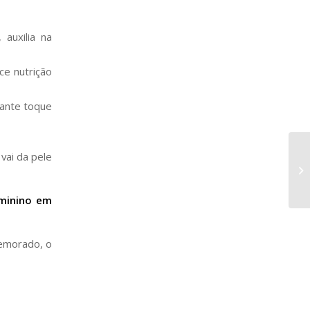
 auxilia na
ce nutrição
rante toque
vai da pele
minino em
demorado, o