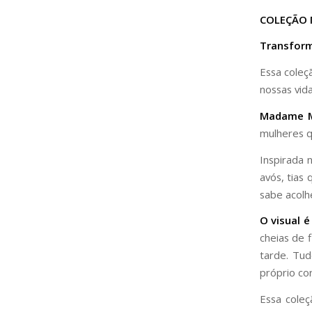
COLEÇÃO 
Transform
Essa coleç
nossas vida
Madame M
mulheres q
Inspirada 
avós, tias
sabe acolh
O visual é
cheias de 
tarde. Tu
próprio co
Essa cole