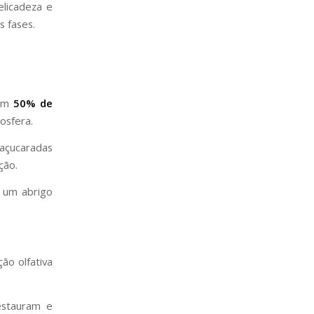
licadeza e
s fases.
com
50% de
osfera.
 açucaradas
ção.
 um abrigo
ão olfativa
estauram e