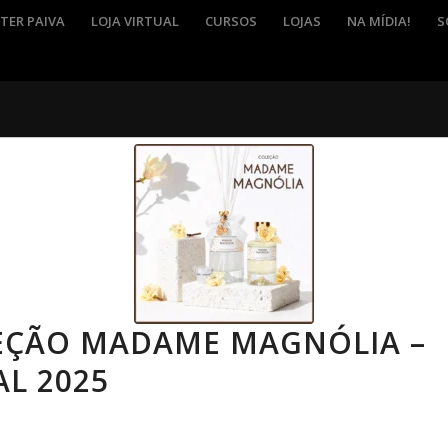
TER PAIVA
LOJA VIRTUAL
CURSOS
LOJAS
NA MÍDIA!
S
EÇÃO MADAME MAGNÓLIA –
L 2025