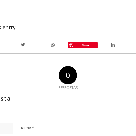
s entry
Save
0
RESPOSTAS
osta
*
Nome