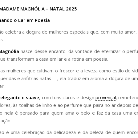
MADAME MAGNÓLIA – NATAL 2025
ando o Lar em Poesia
ão celebra a doçura de mulheres especiais que, com muito amor
s.
agnólia
nasce desse encanto: da vontade de eternizar o perf
ue transformam a casa em lar e a rotina em poesia.
nas mulheres que cultivam o frescor e a leveza como estilo de v
 queridas e anfitriãs natas —, ela traduz em aroma a doçura de u
er.
 elegante e suave
, com tons claros e design
provençal
, remeten
flores, às toalhas de linho e ao perfume que paira no ar depois d
do nela é pensado para quem ama o belo e faz da casa uma e
ração.
ção é uma celebração da delicadeza e da beleza de quem encon