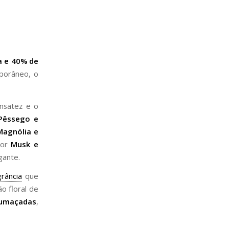
a e 40% de
porâneo, o
nsatez e o
Pêssego e
Magnólia e
por
Musk e
gante.
grância
que
ão floral de
fumaçadas
,