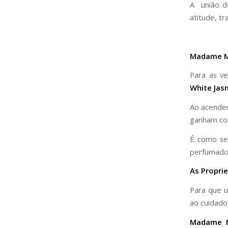
A união d
atitude, t
Madame M
Para as ve
White Jas
Ao acender
ganham cor
É como se
perfumado,
As Propri
Para que u
ao cuidado
Madame M