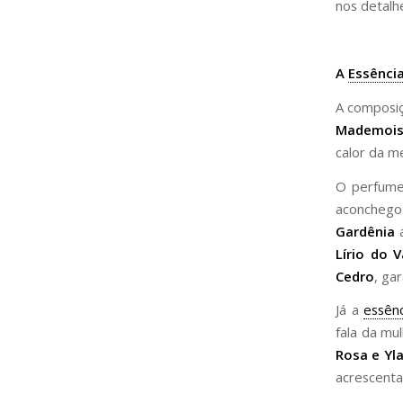
nos detalh
A
Essênci
A composiç
Mademois
calor da m
O perfum
aconchego
Gardênia
a
Lírio do V
Cedro
, ga
Já a
essênc
fala da mul
Rosa e Yl
acrescenta 