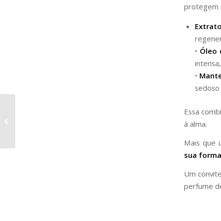
protegem a
Extrat
regener
•
Óleo 
intensa,
•
Mante
sedoso 
Essa combi
Sérum Facial
à alma.
Mais que
sua forma
Um convite
perfume de