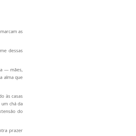
, marcam as
ume dessas
ida — mães,
ma alma que
do às casas
e um chá da
xtensão do
tra prazer