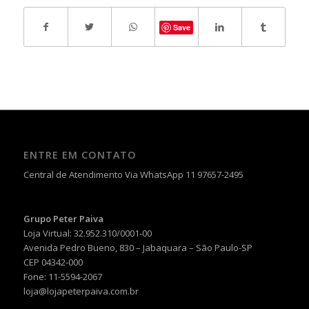
Save
ENTRE EM CONTATO
Central de Atendimento Via WhatsApp 11 97657-2495
Grupo Peter Paiva
Loja Virtual: 32.952.310/0001-00
Avenida Pedro Bueno, 830 – Jabaquara – São Paulo-SP
CEP 04342-000
Fone: 11-5594-2067
loja@lojapeterpaiva.com.br