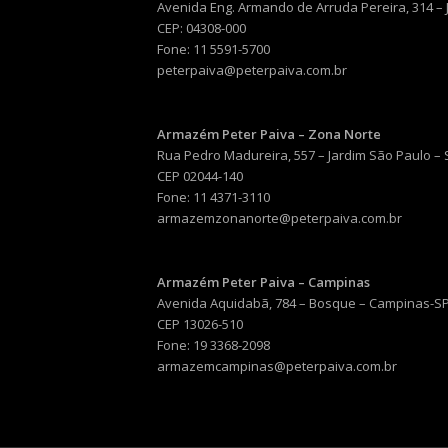
Avenida Eng. Armando de Arruda Pereira, 314 –
CEP: 04308-000
Fone: 11 5591-5700
peterpaiva@peterpaiva.com.br
Armazém Peter Paiva – Zona Norte
Rua Pedro Madureira, 557 – Jardim São Paulo –
CEP 02044-140
Fone: 11 4371-3110
armazemzonanorte@peterpaiva.com.br
Armazém Peter Paiva – Campinas
Avenida Aquidabã, 784 – Bosque – Campinas-S
CEP 13026-510
Fone: 19 3368-2098
armazemcampinas@peterpaiva.com.br