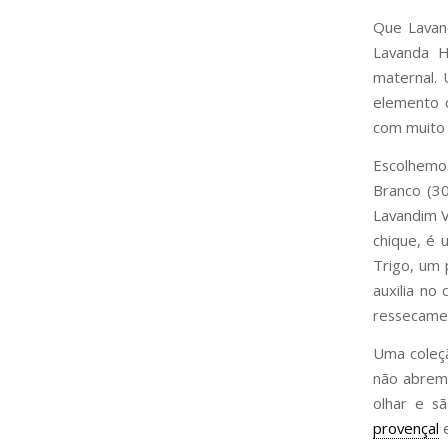
Que Lavan
Lavanda H
maternal.
elemento c
com muito 
Escolhemo
Branco (3
Lavandim V
chique, é 
Trigo, um
auxilia no
ressecame
Uma coleçã
não abrem 
olhar e s
provençal
e