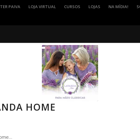
TER PAIVA
LOJA VIRTUAL
CURSOS
LOJAS
NA MÍDIA!
S
ANDA HOME
Home…