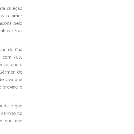
da coleção
mos o amor
ixona pelo
inhas retas
que de Chá
as com 70%
ence, que é
e Gérmen de
de Uva que
e previne o
vanda e que
 carinho no
ão que une