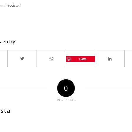
 clássicas!
s entry
Save
0
RESPOSTAS
osta