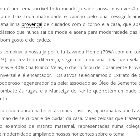
da é um tema incrível todo mundo já sabe, nossa nova versão 
ome traz toda maturidade e carinho pelo qual ressignifica
 Uma linha
provençal
de cuidados com o corpo e a casa, que apa
lássico que nunca sai de moda e acena para modernidade das l
bom gosto e delicadeza.
s combinar a nossa já perfeita Lavanda Home (70%) com um to
0%) que fez toda diferença, seguimos a mesma ideia para vel
elas e 30% Chá Branco Velas, o cheiro ficou deliciosamente Prov
universal e é encantador… Os ativos selecionamos o Extrato d
 poderoso regenerador da pele; associado ao Óleo de Semente 
 combate às rugas; e a Manteiga de Karité que retém umidade 
nto.
o criada para enaltecer às mães clássicas, apaixonadas por La
mão de se cuidar e de cuidar da casa. Mães zelosas que trazem
ão exemplos de instinto maternal, representadas numa coleç
 modernidade ampliando nossos horizontes sobre o tema.