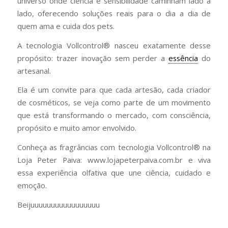
universo onde ciência e sensibilidade caminham lado a
lado, oferecendo soluções reais para o dia a dia de
quem ama e cuida dos pets.
A tecnologia Vollcontrol® nasceu exatamente desse
propósito: trazer inovação sem perder a
essência
do
artesanal.
Ela é um convite para que cada artesão, cada criador
de cosméticos, se veja como parte de um movimento
que está transformando o mercado, com consciência,
propósito e muito amor envolvido.
Conheça as fragrâncias com tecnologia Vollcontrol® na
Loja Peter Paiva: www.lojapeterpaiva.com.br e viva
essa experiência olfativa que une ciência, cuidado e
emoção.
Beijuuuuuuuuuuuuuuuuu