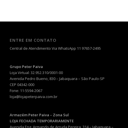
ENTRE EM CONTATO
Central de Atendimento Via WhatsApp 11 97657-2495
Grupo Peter Paiva
Loja Virtual: 32.952.310/0001-00
Avenida Pedro Bueno, 830 – Jabaquara – São Paulo-SP
CEP 04342-000
Fone: 11-5594-2067
loja@lojapeterpaiva.com.br
Armazém Peter Paiva – Zona Sul
LOJA FECHADA TEMPORARIAMENTE
Avenida Eng. Armando de Arruda Pereira, 314 – Jabaquara –