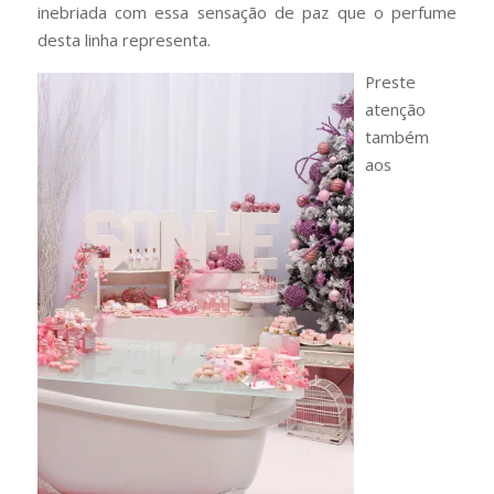
inebriada com essa sensação de paz que o perfume
desta linha representa.
Preste
atenção
também
aos