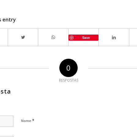
s entry
Save
0
RESPOSTAS
osta
*
Nome