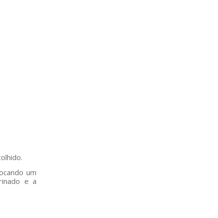
olhido.
olocando um
rinado e a