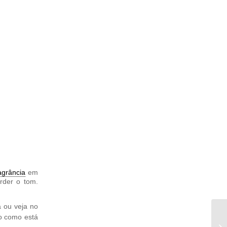
agrância
em
rder o tom.
a ou veja no
o como está