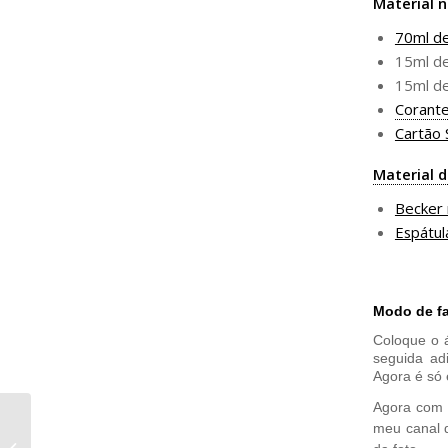
Material n
70ml d
15ml d
15ml d
Corant
Cartão 
Material 
Becker
Espátul
Modo de fa
Coloque o 
seguida ad
Agora é só 
Agora com 
Manteiga de Cupuaçu:
meu canal 
Da Amazônia até sua