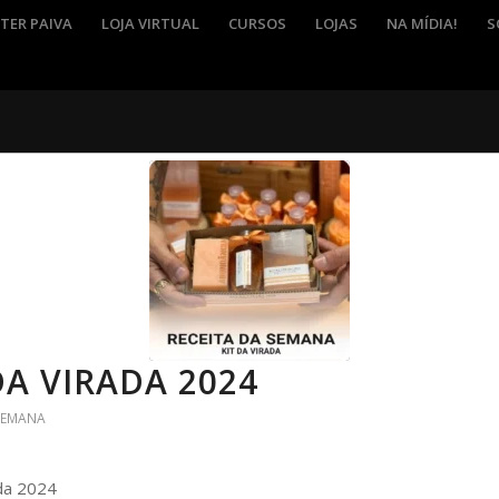
TER PAIVA
LOJA VIRTUAL
CURSOS
LOJAS
NA MÍDIA!
S
DA VIRADA 2024
 SEMANA
ada 2024