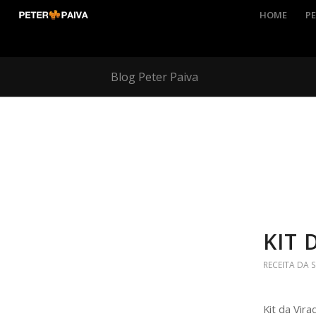
HOME
PE
Blog Peter Paiva
KIT 
RECEITA DA
Kit da Vir