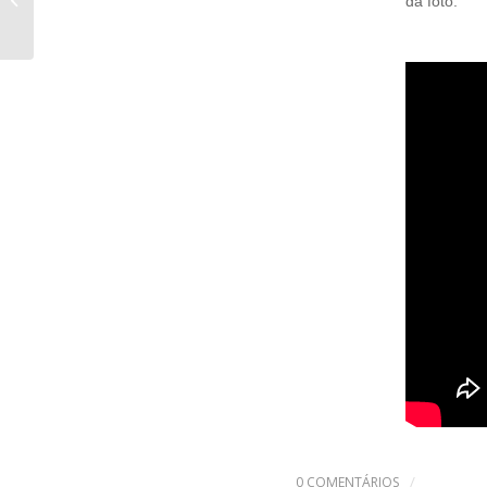
da foto.
rotina!
/
0 COMENTÁRIOS