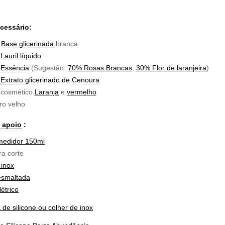
ecessário:
e
Base glicerinada
branca
Lauril líquido
e
Essência
(Sugestão:
70% Rosas Brancas
,
30% Flor de laranjeira
)
e
Extrato glicerinado de Cenoura
cosmético
Laranja
e
vermelho
o velho
e apoio
:
medidor 150ml
a corte
 inox
esmaltada
étrico
 de silicone ou colher de inox