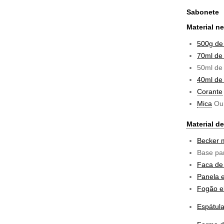
Sabonete
Material n
500g d
70ml de 
50ml d
40ml d
Corante
Mica
Our
Material d
Becker 
Base par
Faca de
Panela 
Fogão el
Espátula