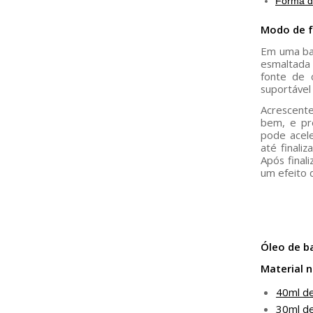
Forma d
Modo de f
Em uma ba
esmaltada 
fonte de 
suportável
Acrescente 
bem, e pr
pode acele
até finali
Após final
um efeito 
Óleo de b
Material n
40ml d
30ml d