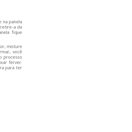
e na panela
retire-a da
nela fique
or, misture
rmar, você
 o processo
xar ferver.
ra para ter