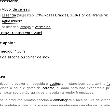
ecessário:
e
Álcool de cereais
e
Essência
(Sugestão:
70% Rosas Brancas
,
30% Flor de laranjeira
)
e
Água mineral
e
cosmético
laranja
e
vermelho
Spray Transparente 20ml
de apoio
:
 medidor 150ml
a de silicone ou colher de inox
zer:
álcool no becker em seguida a
essência
, misture bem para abrir a
fr
icione a água e gotas de
corante
, cuidado para não exagerar e pe
envasar seu cartão spray, esta receita irá render 5 unidades.
seus produtos prontos escolha a
embalagem
e faça seu kit da virad
do Youtube a Live onde ensino como montar uma caixinha de papelã