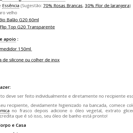
e
Essência
(Sugestão:
70% Rosas Brancas
,
30% Flor de laranjeira
)
ro velho
Bio Balão G20 60ml
Flip Top G20 Transparente
de apoio
:
 medidor 150ml
a de silicone ou colher de inox
azer:
to deve ser feito individualmente e diretamente no recipiente esc
seu recipiente, devidamente higienizado na bancada, comece c
a
mica
no frasco depois adicione o óleo vegetal, extrato glice
acredita que é só isso, seu óleo de banho está pronto!
orpo e Casa