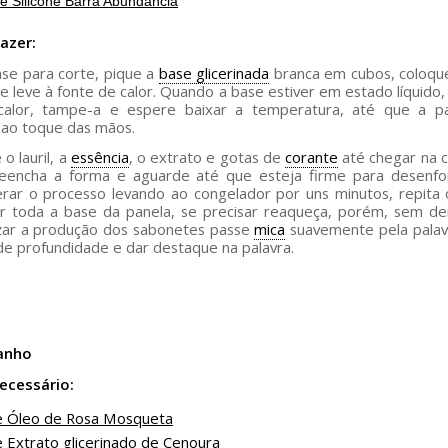
e Silicone Barra Abundância
azer:
se para corte, pique a
base glicerinada
branca em cubos, coloqu
e leve à fonte de calor. Quando a base estiver em estado líquido, 
calor, tampe-a e espere baixar a temperatura, até que a pa
 ao toque das mãos.
o lauril, a
essência
, o extrato e gotas de
corante
até chegar na c
eencha a forma e aguarde até que esteja firme para desenfo
rar o processo levando ao congelador por uns minutos, repita
zar toda a base da panela, se precisar reaqueça, porém, sem dei
izar a produção dos sabonetes passe
mica
suavemente pela palav
de profundidade e dar destaque na palavra.
anho
ecessário:
e Óleo de Rosa Mosqueta
e
Extrato glicerinado de Cenoura