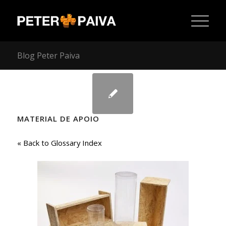
Blog Peter Paiva
disse:
disse:
disse:
disse:
disse:
disse:
disse:
disse:
disse:
disse:
disse:
MATERIAL DE APOIO
« Back to Glossary Index